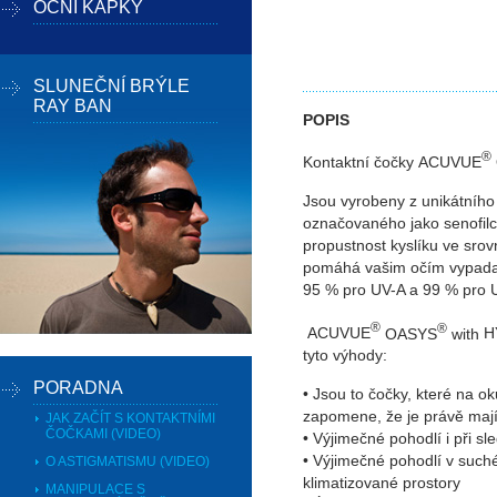
OČNÍ KAPKY
SLUNEČNÍ BRÝLE
RAY BAN
POPIS
®
Kontaktní čočky
ACUVUE
Jsou vyrobeny z unikátního
označovaného jako senofilc
propustnost kyslíku ve sro
pomáhá vašim očím vypadat
95 % pro UV-A a 99 % pro 
®
®
ACUVUE
OASYS
with
H
tyto výhody:
PORADNA
• Jsou to čočky, které na ok
zapomene, že je právě mají
JAK ZAČÍT S KONTAKTNÍMI
ČOČKAMI (VIDEO)
• Výjimečné pohodlí i při s
• Výjimečné pohodlí v such
O ASTIGMATISMU (VIDEO)
klimatizované prostory
MANIPULACE S