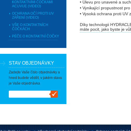
• Úlevu pro unavené a such
KONTAKTNÍMI ČOČKAMI
ACUVUE (VIDEO)
• Vynikající propustnost pro
OCHRANA OČÍ PROTI UV
• Vysoká ochrana proti UV 
ZÁŘENÍ (VIDEO)
Díky technologii
HYDRACL
VŠE O KONTAKTNÍCH
ČOČKÁCH
máte pocit, jako byste je v
PÉČE O KONTAKTNÍ ČOČKY
STAV OBJEDNÁVKY
Zadejte Vaše číslo objednávky a
hned budete vědět, v jakém stavu
je Vaše objednávka