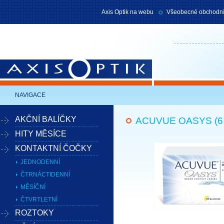
Axis Optik na webu
Všeobecné obchodní
Axis Optik
NAVIGACE
AKČNÍ BALÍČKY
ACUVUE OASYS (6
HITY MĚSÍCE
KONTAKTNÍ ČOČKY
JEDNODENNÍ
ČTRNÁCTIDENNÍ
MĚSÍČNÍ
ČTVRTLETNÍ
ROZTOKY